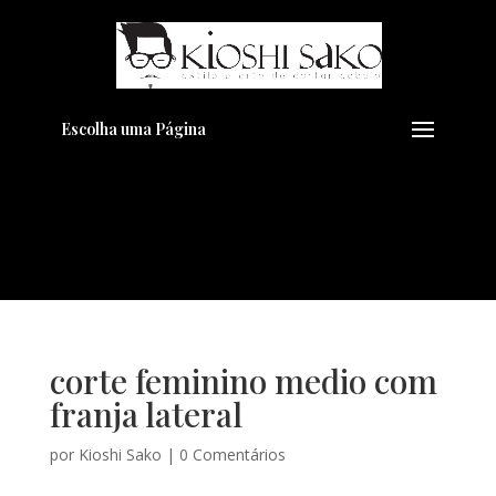
Pensando em transformar seu
+
Visual??
Agende pelo Whatsapp
Escolha uma Página
corte feminino medio com
franja lateral
por
Kioshi Sako
|
0 Comentários