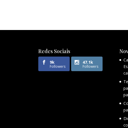
Redes Sociais
Nov
Ca
9k
47.1k
Es
Followers
Followers
ca
Te
pa
pa
Co
pa
Di
co