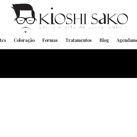
Pensando em transformar seu Visual??
Agende pelo Whatsapp
tes
Coloração
Formas
Tratamentos
Blog
Agendame