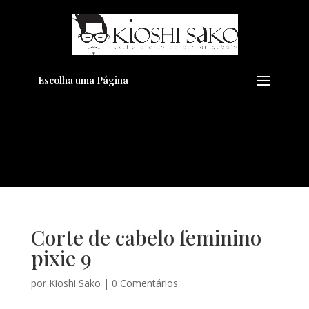
Pensando em transformar seu
+
Visual??
Agende pelo Whatsapp
Escolha uma Página
Corte de cabelo feminino
pixie 9
por
Kioshi Sako
|
0 Comentários