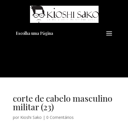
Pensando em transformar seu
+
Visual??
Agende pelo Whatsapp
Escolha uma Página
corte de cabelo masculino
militar (23)
por
Kioshi Sako
|
0 Comentários