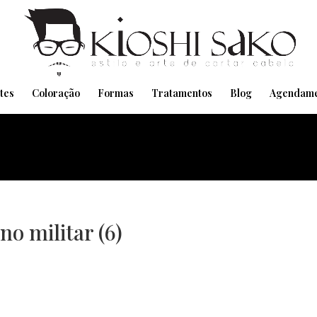
Pensando em transformar seu Visual??
Agende pelo Whatsapp
tes
Coloração
Formas
Tratamentos
Blog
Agendame
no militar (6)