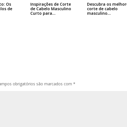
to: Os
Inspirações de Corte
Descubra os melhor
ilos de
de Cabelo Masculino
corte de cabelo
Curto para…
masculino…
ampos obrigatórios são marcados com
*