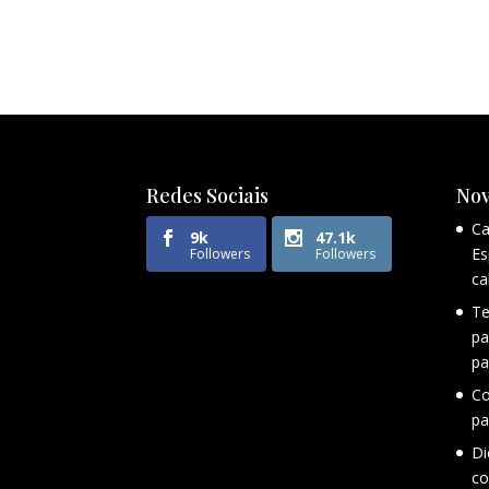
Redes Sociais
Nov
Ca
9k
47.1k
Es
Followers
Followers
ca
Te
pa
pa
Co
pa
Di
co