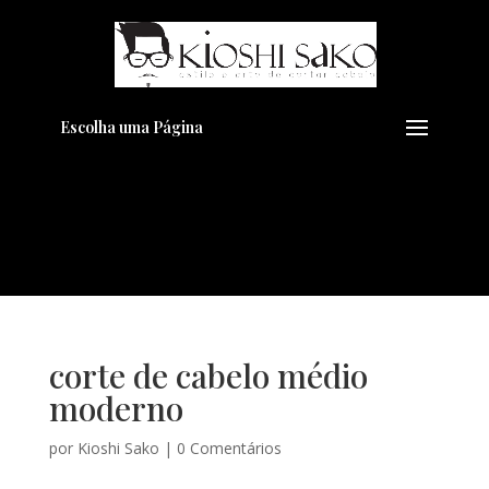
Pensando em transformar seu
+
Visual??
Agende pelo Whatsapp
Escolha uma Página
corte de cabelo médio
moderno
por
Kioshi Sako
|
0 Comentários