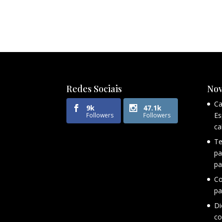
Redes Sociais
Nov
Ca
9k
47.1k
Es
Followers
Followers
ca
Te
pa
pa
Co
pa
Di
co