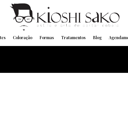
Pensando em transformar seu Visual??
Agende pelo Whatsapp
tes
Coloração
Formas
Tratamentos
Blog
Agendame