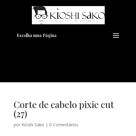
Pensando em transformar seu
+
Visual??
Agende pelo Whatsapp
Escolha uma Página
Corte de cabelo pixie cut
(27)
por
Kioshi Sako
|
0 Comentários