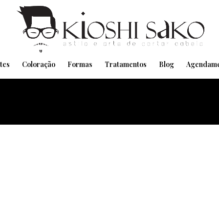
Pensando em transformar seu Visual??
Agende pelo Whatsapp
tes
Coloração
Formas
Tratamentos
Blog
Agendame