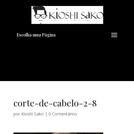
Pensando em transformar seu
+
Visual??
Agende pelo Whatsapp
Escolha uma Página
corte-de-cabelo-2-8
por
Kioshi Sako
|
0 Comentários