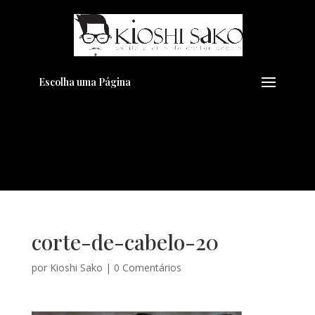
Pensando em transformar seu
+
Visual??
Agende pelo Whatsapp
Escolha uma Página
corte-de-cabelo-20
por
Kioshi Sako
|
0 Comentários