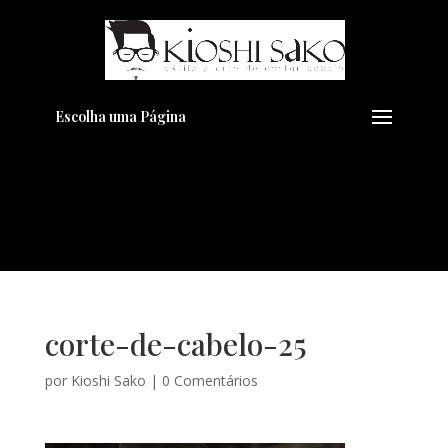
Pensando em transformar seu
+
Visual??
Agende pelo Whatsapp
Escolha uma Página
corte-de-cabelo-25
por
Kioshi Sako
|
0 Comentários