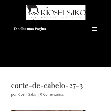
Pensando em transformar seu
+
Visual??
Agende pelo Whatsapp
Escolha uma Página
corte-de-cabelo-27-3
por
Kioshi Sako
|
0 Comentários