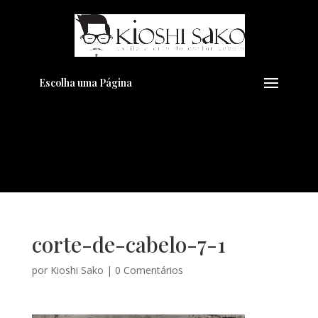
Pensando em transformar seu
+
Visual??
Agende pelo Whatsapp
Escolha uma Página
corte-de-cabelo-7-1
por
Kioshi Sako
|
0 Comentários