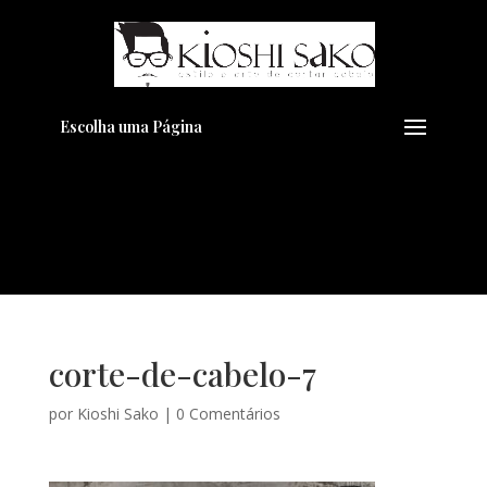
Pensando em transformar seu
+
Visual??
Agende pelo Whatsapp
Escolha uma Página
corte-de-cabelo-7
por
Kioshi Sako
|
0 Comentários