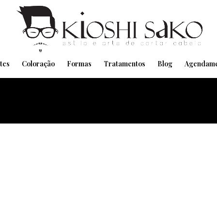
Pensando em transformar seu Visual??
Agende pelo Whatsapp
tes
Coloração
Formas
Tratamentos
Blog
Agendame