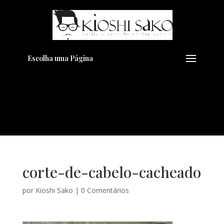
Pensando em transformar seu
+
Visual??
Agende pelo Whatsapp
Escolha uma Página
corte-de-cabelo-cacheado
por
Kioshi Sako
|
0 Comentários