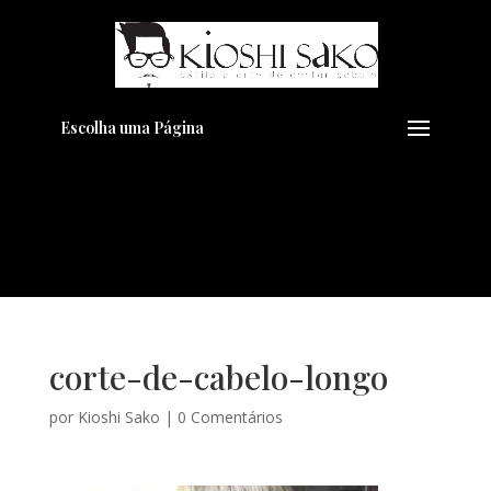
Pensando em transformar seu
+
Visual??
Agende pelo Whatsapp
Escolha uma Página
corte-de-cabelo-longo
por
Kioshi Sako
|
0 Comentários