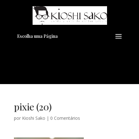
Pensando em transformar seu
+
Visual??
Agende pelo Whatsapp
Escolha uma Página
pixie (20)
por
Kioshi Sako
|
0 Comentários