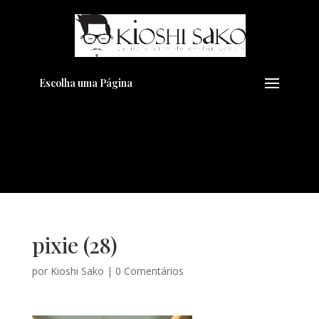
Pensando em transformar seu
+
Visual??
Agende pelo Whatsapp
Escolha uma Página
pixie (28)
por
Kioshi Sako
|
0 Comentários