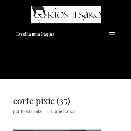
Pensando em transformar seu
+
Visual??
Agende pelo Whatsapp
Escolha uma Página
corte pixie (35)
por
Kioshi Sako
|
0 Comentários