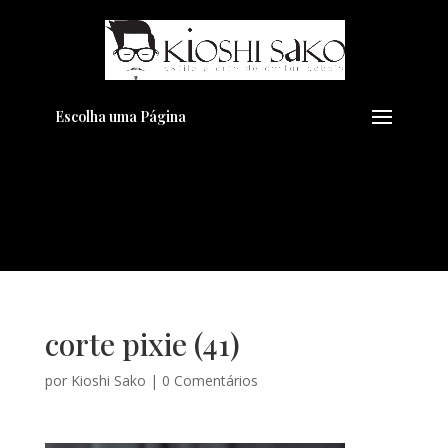
Pensando em transformar seu
+
Visual??
Agende pelo Whatsapp
Escolha uma Página
corte pixie (41)
por
Kioshi Sako
|
0 Comentários