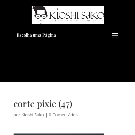
Pensando em transformar seu
+
Visual??
Agende pelo Whatsapp
Escolha uma Página
corte pixie (47)
por
Kioshi Sako
|
0 Comentários