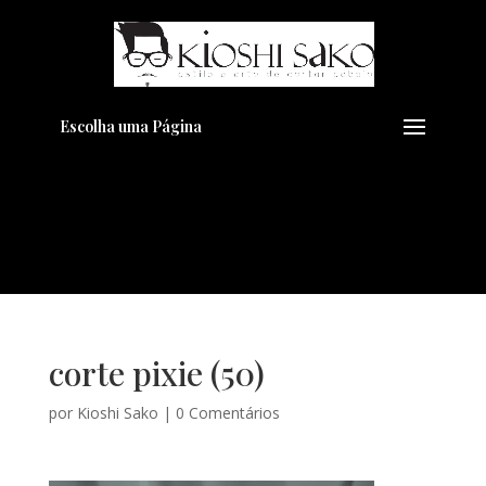
Pensando em transformar seu
+
Visual??
Agende pelo Whatsapp
Escolha uma Página
corte pixie (50)
por
Kioshi Sako
|
0 Comentários