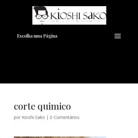
Pensando em transformar seu
+
Visual??
Agende pelo Whatsapp
Escolha uma Página
corte quimico
por
Kioshi Sako
|
0 Comentários