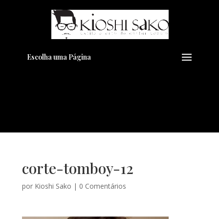
Pensando em transformar seu
+
Visual??
Agende pelo Whatsapp
Escolha uma Página
corte-tomboy-12
por
Kioshi Sako
|
0 Comentários