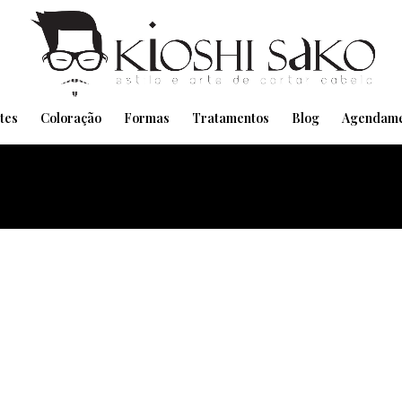
Pensando em transformar seu Visual??
Agende pelo Whatsapp
tes
Coloração
Formas
Tratamentos
Blog
Agendame