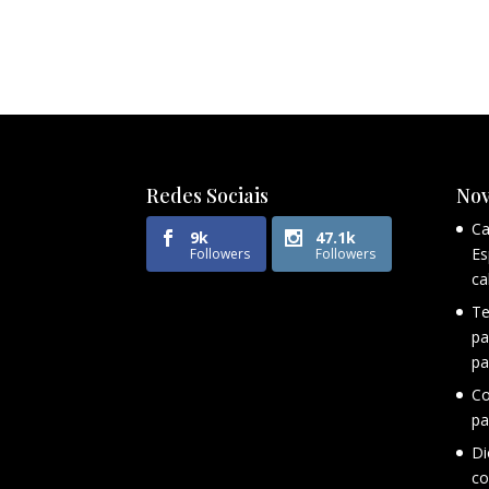
Redes Sociais
Nov
Ca
9k
47.1k
Es
Followers
Followers
ca
Te
pa
pa
Co
pa
Di
co