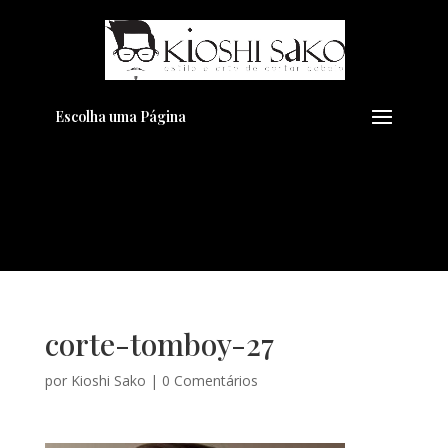
Pensando em transformar seu
+
Visual??
Agende pelo Whatsapp
Escolha uma Página
corte-tomboy-27
por
Kioshi Sako
|
0 Comentários