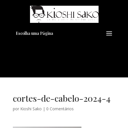
Pensando em transformar seu
+
Visual??
Agende pelo Whatsapp
Escolha uma Página
cortes-de-cabelo-2024-4
por
Kioshi Sako
|
0 Comentários