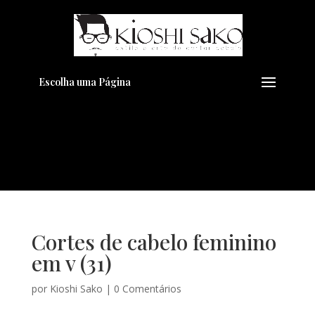
Pensando em transformar seu
+
Visual??
Agende pelo Whatsapp
Escolha uma Página
Cortes de cabelo feminino
em v (31)
por
Kioshi Sako
|
0 Comentários