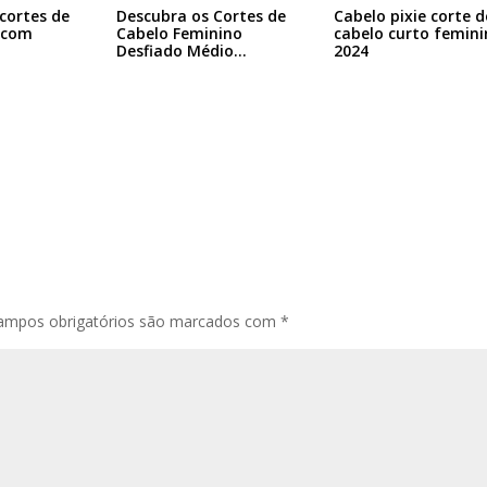
cortes de
Descubra os Cortes de
Cabelo pixie corte d
 com
Cabelo Feminino
cabelo curto femini
…
Desfiado Médio…
2024
ampos obrigatórios são marcados com
*