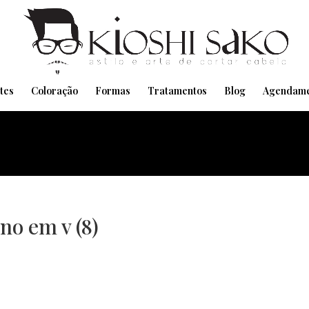
Pensando em transformar seu Visual??
Agende pelo Whatsapp
tes
Coloração
Formas
Tratamentos
Blog
Agendame
no em v (8)