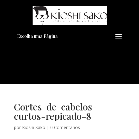
Pensando em transformar seu
+
Visual??
Agende pelo Whatsapp
Escolha uma Página
Cortes-de-cabelos-
curtos-repicado-8
por
Kioshi Sako
|
0 Comentários