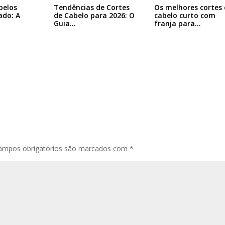
Tendências de Cortes
belos
Os melhores cortes 
de Cabelo para 2026: O
ado: A
cabelo curto com
Guia…
franja para…
ampos obrigatórios são marcados com
*