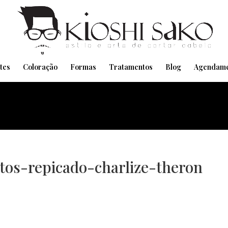
Pensando em transformar seu Visual??
Agende pelo Whatsapp
tes
Coloração
Formas
Tratamentos
Blog
Agendame
tos-repicado-charlize-theron