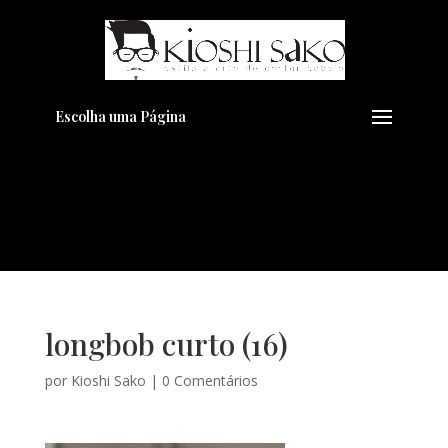
Pensando em transformar seu
+
Visual??
Agende pelo Whatsapp
Escolha uma Página
longbob curto (16)
por
Kioshi Sako
|
0 Comentários