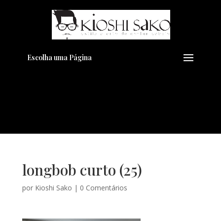
Pensando em transformar seu
+
Visual??
Agende pelo Whatsapp
Escolha uma Página
longbob curto (25)
por
Kioshi Sako
|
0 Comentários