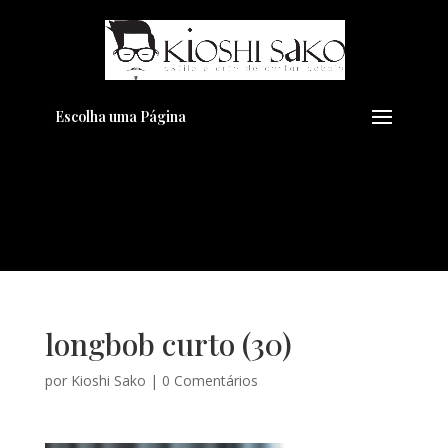
Pensando em transformar seu
+
Visual??
Agende pelo Whatsapp
Escolha uma Página
longbob curto (30)
por
Kioshi Sako
|
0 Comentários