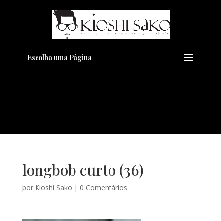
Pensando em transformar seu
+
Visual??
Agende pelo Whatsapp
Escolha uma Página
longbob curto (36)
por
Kioshi Sako
|
0 Comentários