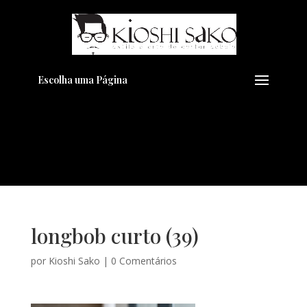
Pensando em transformar seu
+
Visual??
Agende pelo Whatsapp
Escolha uma Página
longbob curto (39)
por
Kioshi Sako
|
0 Comentários