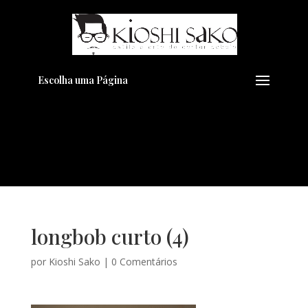
Pensando em transformar seu
+
Visual??
Agende pelo Whatsapp
Escolha uma Página
longbob curto (4)
por
Kioshi Sako
|
0 Comentários