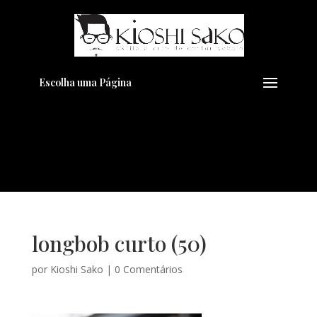
Pensando em transformar seu
+
Visual??
Agende pelo Whatsapp
Escolha uma Página
longbob curto (50)
por
Kioshi Sako
|
0 Comentários