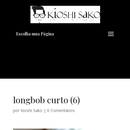
Pensando em transformar seu
+
Visual??
Agende pelo Whatsapp
Escolha uma Página
longbob curto (6)
por
Kioshi Sako
|
0 Comentários