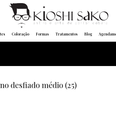
Pensando em transformar seu Visual??
Agende pelo Whatsapp
tes
Coloração
Formas
Tratamentos
Blog
Agendame
no desfiado médio (25)