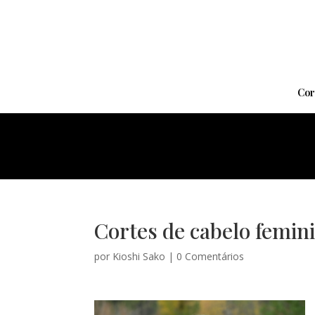
Cor
Cortes de cabelo femini
por
Kioshi Sako
|
0 Comentários