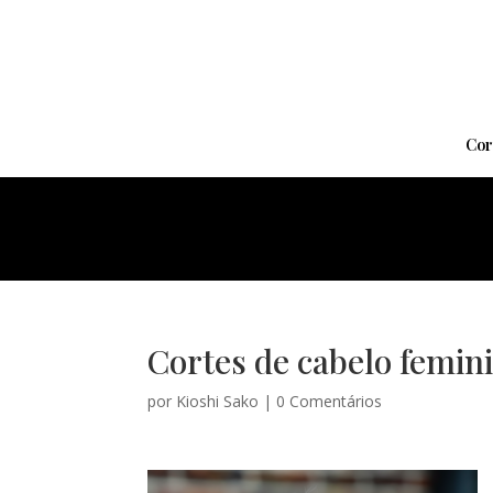
Cor
Cortes de cabelo femini
por
Kioshi Sako
|
0 Comentários