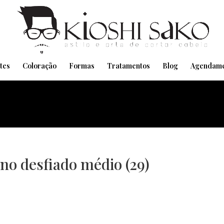
Pensando em transformar seu Visual??
Agende pelo Whatsapp
tes
Coloração
Formas
Tratamentos
Blog
Agendame
no desfiado médio (29)