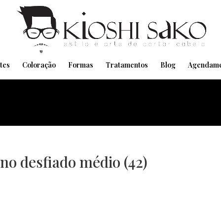
Pensando em transformar seu Visual??
Agende pelo Whatsapp
tes
Coloração
Formas
Tratamentos
Blog
Agendame
no desfiado médio (42)