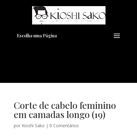
Pensando em transformar seu
+
Visual??
Agende pelo Whatsapp
Escolha uma Página
Corte de cabelo feminino
em camadas longo (19)
por
Kioshi Sako
|
0 Comentários