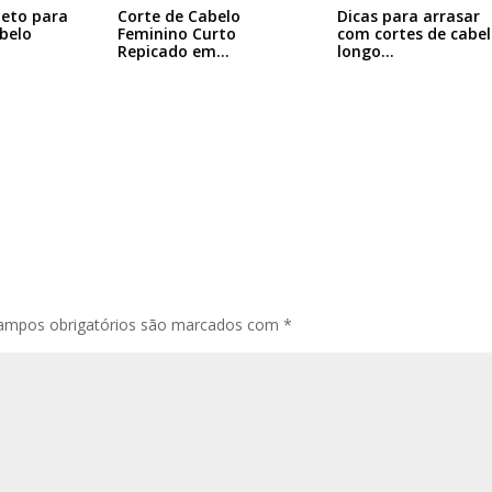
Dicas para arrasar
leto para
Corte de Cabelo
com cortes de cabe
abelo
Feminino Curto
longo…
Repicado em
Camadas:…
ampos obrigatórios são marcados com
*