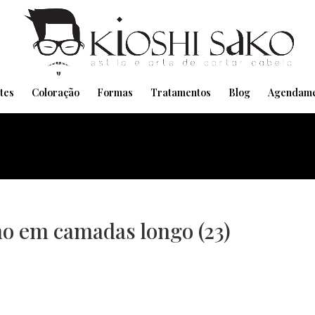
Pensando em transformar seu Visual??
Agende pelo Whatsapp
tes
Coloração
Formas
Tratamentos
Blog
Agendame
no em camadas longo (23)