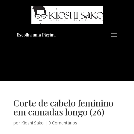
Pensando em transformar seu
+
Visual??
Agende pelo Whatsapp
Escolha uma Página
Corte de cabelo feminino
em camadas longo (26)
por
Kioshi Sako
|
0 Comentários