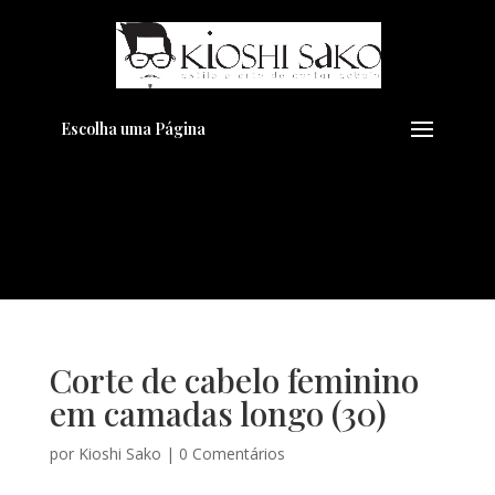
Pensando em transformar seu
+
Visual??
Agende pelo Whatsapp
Escolha uma Página
Corte de cabelo feminino
em camadas longo (30)
por
Kioshi Sako
|
0 Comentários