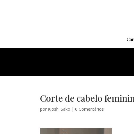
Cor
Corte de cabelo femini
por
Kioshi Sako
|
0 Comentários