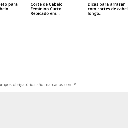
Dicas para arrasar
leto para
Corte de Cabelo
com cortes de cabe
abelo
Feminino Curto
longo…
Repicado em
Camadas:…
ampos obrigatórios são marcados com
*