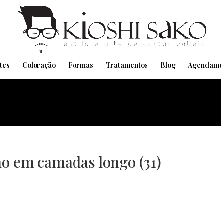
Pensando em transformar seu Visual??
Agende pelo Whatsapp
tes
Coloração
Formas
Tratamentos
Blog
Agendame
no em camadas longo (31)